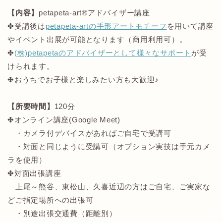
【内容】
petapeta-art®アドバイザー講座
✤受講後は
petapeta-artの手形アートモチーフ
を用いて講座
やイベント出展が可能となります（商用利用可）。
✤
(株)petapetaのアドバイザーとして様々なサポート
が受
けられます。
✤おうちでお子様と楽しみたい方も大歓迎♪
【所要時間】
120分
✤オンライン講座(Google Meet)
・カメラ付デバイスがあればご自宅で受講可
・対面と同じように受講可（オプション実技は手元カメ
ラを使用）
✤対面出張講座
上尾～熊谷、東松山、久喜近辺の方はご自宅、ご実家な
どご指定場所への出張可
・別途出張交通費（距離別）