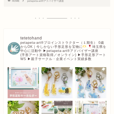
HOME
petapeta-art®アドバイザー講座
tetetohand
petapeta-art®︎プロインストラクター（１期生）
0歳
からOK｜今しかない手形足形を宝物に
埼玉県を
中心に活動中
▶︎petapeta-art®アドバイザー講座
(手形アート資格取得／オンライン)
▶︎手形足形アート
WS
▶︎親子サークル・企業イベント実績多数