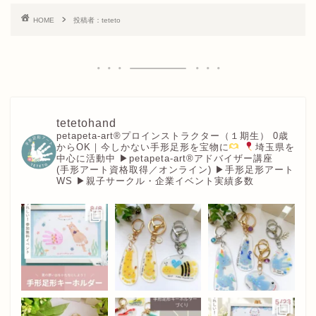
HOME
投稿者：teteto
tetetohand
petapeta-art®︎プロインストラクター（１期生）
0歳
からOK｜今しかない手形足形を宝物に
埼玉県を
中心に活動中
▶︎petapeta-art®アドバイザー講座
(手形アート資格取得／オンライン)
▶︎手形足形アート
WS
▶︎親子サークル・企業イベント実績多数