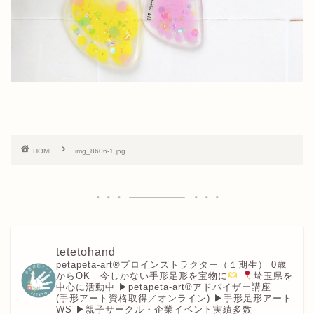
HOME
img_8606-1.jpg
tetetohand
petapeta-art®︎プロインストラクター（１期生）
0歳
からOK｜今しかない手形足形を宝物に
埼玉県を
中心に活動中
▶︎petapeta-art®アドバイザー講座
(手形アート資格取得／オンライン)
▶︎手形足形アート
WS
▶︎親子サークル・企業イベント実績多数