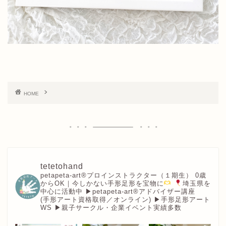
HOME
tetetohand
petapeta-art®︎プロインストラクター（１期生）
0歳
からOK｜今しかない手形足形を宝物に
埼玉県を
中心に活動中
▶︎petapeta-art®アドバイザー講座
(手形アート資格取得／オンライン)
▶︎手形足形アート
WS
▶︎親子サークル・企業イベント実績多数