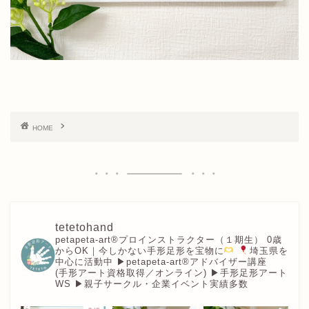
HOME
tetetohand
petapeta-art®︎プロインストラクター（１期生）
0歳
からOK｜今しかない手形足形を宝物に
埼玉県を
中心に活動中
▶︎petapeta-art®アドバイザー講座
(手形アート資格取得／オンライン)
▶︎手形足形アート
WS
▶︎親子サークル・企業イベント実績多数