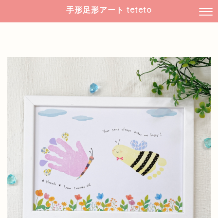
手形足形アート teteto