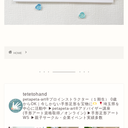
HOME
tetetohand
petapeta-art®︎プロインストラクター（１期生）
0歳
からOK｜今しかない手形足形を宝物に
埼玉県を
中心に活動中
▶︎petapeta-art®アドバイザー講座
(手形アート資格取得／オンライン)
▶︎手形足形アート
WS
▶︎親子サークル・企業イベント実績多数