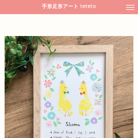
手形足形アート teteto