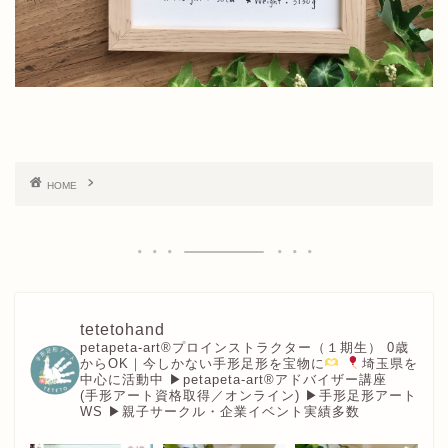
HOME
tetetohand
petapeta-art®︎プロインストラクター（１期生）
0歳
からOK｜今しかない手形足形を宝物に
埼玉県を
中心に活動中
▶︎petapeta-art®アドバイザー講座
(手形アート資格取得／オンライン)
▶︎手形足形アート
WS
▶︎親子サークル・企業イベント実績多数