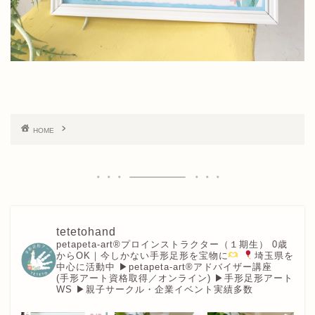
HOME
tetetohand
petapeta-art®︎プロインストラクター（１期生）
0歳
からOK｜今しかない手形足形を宝物に
埼玉県を
中心に活動中
▶︎petapeta-art®アドバイザー講座
(手形アート資格取得／オンライン)
▶︎手形足形アート
WS
▶︎親子サークル・企業イベント実績多数