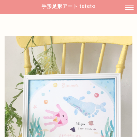
手形足形アート teteto