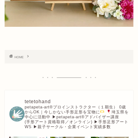
HOME
tetetohand
petapeta-art®︎プロインストラクター（１期生）
0歳
からOK｜今しかない手形足形を宝物に
埼玉県を
中心に活動中
▶︎petapeta-art®アドバイザー講座
(手形アート資格取得／オンライン)
▶︎手形足形アート
WS
▶︎親子サークル・企業イベント実績多数