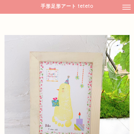
手形足形アート teteto