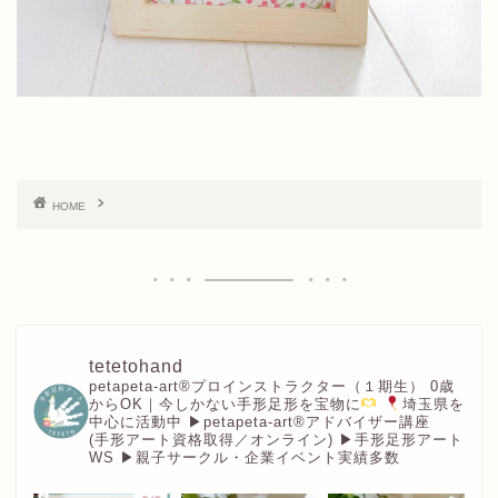
HOME
tetetohand
petapeta-art®︎プロインストラクター（１期生）
0歳
からOK｜今しかない手形足形を宝物に
埼玉県を
中心に活動中
▶︎petapeta-art®アドバイザー講座
(手形アート資格取得／オンライン)
▶︎手形足形アート
WS
▶︎親子サークル・企業イベント実績多数