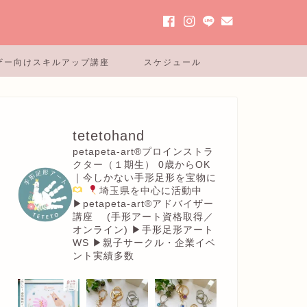
ザー向けスキルアップ講座
スケジュール
tetetohand
petapeta-art®︎プロインストラ
クター（１期生）
0歳からOK
｜今しかない手形足形を宝物に
埼玉県を中心に活動中
▶︎petapeta-art®アドバイザー
講座
(手形アート資格取得／
オンライン)
▶︎手形足形アート
WS
▶︎親子サークル・企業イベ
ント実績多数