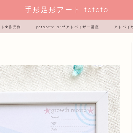
手形足形アート teteto
ート✤作品例
petapeta-art®アドバイザー講座
アドバイ