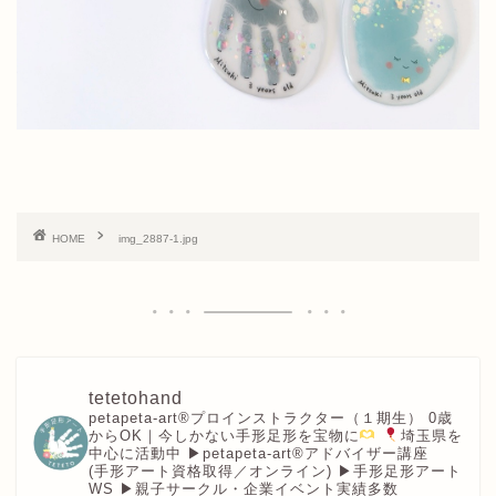
HOME
img_2887-1.jpg
tetetohand
petapeta-art®︎プロインストラクター（１期生）
0歳
からOK｜今しかない手形足形を宝物に
埼玉県を
中心に活動中
▶︎petapeta-art®アドバイザー講座
(手形アート資格取得／オンライン)
▶︎手形足形アート
WS
▶︎親子サークル・企業イベント実績多数