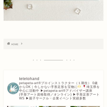
HOME
tetetohand
petapeta-art®︎プロインストラクター（１期生）
0歳
からOK｜今しかない手形足形を宝物に
埼玉県を
中心に活動中
▶︎petapeta-art®アドバイザー講座
(手形アート資格取得／オンライン)
▶︎手形足形アート
WS
▶︎親子サークル・企業イベント実績多数