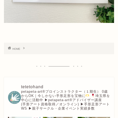
HOME
tetetohand
petapeta-art®︎プロインストラクター（１期生）
0歳
からOK｜今しかない手形足形を宝物に
埼玉県を
中心に活動中
▶︎petapeta-art®アドバイザー講座
(手形アート資格取得／オンライン)
▶︎手形足形アート
WS
▶︎親子サークル・企業イベント実績多数