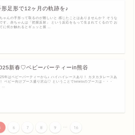
手形足形で12ヶ月の軌跡を♪
ちゃんの手形って取るのが難しいと 感じたことはありませんか？ そうな
です、赤ちゃんは「把握反射」 という反応をもって生まれてくるので お
てに何か触れるとギュッと握 …
2025新春♡ベビーパーティーin熊谷
025年はベビーパーティーから♪ ハイハイレースあり！ カタカタレースあ
！ ベビー向けブース盛り沢山♡ ということでtetetoのブースは・・・
. …
...
5
6
7
8
9
16