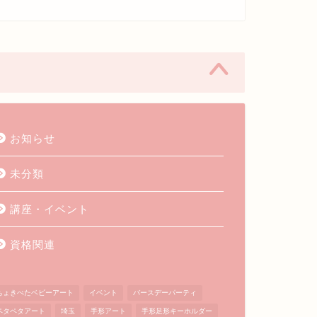
お知らせ
未分類
講座・イベント
資格関連
ちょきぺたベビーアート
イベント
バースデーパーティ
ペタペタアート
埼玉
手形アート
手形足形キーホルダー