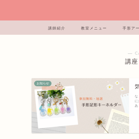
講師紹介
教室メニュー
手形ア
― C
講座
お知らせ
な
に
あ