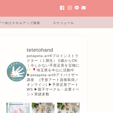
ザー向けスキルアップ講座
スケジュール
tetetohand
petapeta-art®︎プロインストラ
クター（１期生）
0歳からOK
｜今しかない手形足形を宝物に
埼玉県を中心に活動中
▶︎petapeta-art®アドバイザー
講座
(手形アート資格取得／
オンライン)
▶︎手形足形アート
WS
▶︎親子サークル・企業イベ
ント実績多数