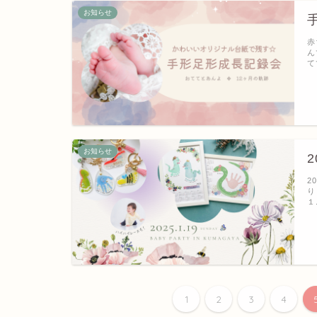
お知らせ
赤
ん
て
お知らせ
2
り
１
1
2
3
4