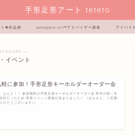
手形足形アート teteto
ート✤作品例
petapeta-art®アドバイザー講座
アドバイ
ATEGORY ―
・イベント
気軽に参加！手形足形キーホルダーオーダー会
、なんと！！ 参加無料の手形足形キーホルダーオーダー会 昨年の秋～冬
好評だったため 再度イベント開催が決まりました！ （みなさん、ご応募
りがとうございます♪） …