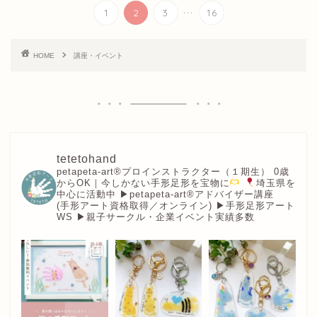
...
1
2
3
16
HOME
講座・イベント
tetetohand
petapeta-art®︎プロインストラクター（１期生）
0歳
からOK｜今しかない手形足形を宝物に
埼玉県を
中心に活動中
▶︎petapeta-art®アドバイザー講座
(手形アート資格取得／オンライン)
▶︎手形足形アート
WS
▶︎親子サークル・企業イベント実績多数