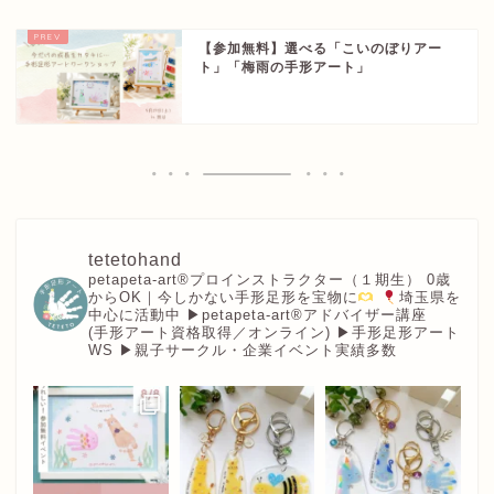
【参加無料】選べる「こいのぼりアー
ト」「梅雨の手形アート」
tetetohand
petapeta-art®︎プロインストラクター（１期生）
0歳
からOK｜今しかない手形足形を宝物に
埼玉県を
中心に活動中
▶︎petapeta-art®アドバイザー講座
(手形アート資格取得／オンライン)
▶︎手形足形アート
WS
▶︎親子サークル・企業イベント実績多数