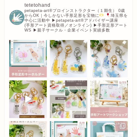
tetetohand
petapeta-art®︎プロインストラクター（１期生）
0歳
からOK｜今しかない手形足形を宝物に
埼玉県を
中心に活動中
▶︎petapeta-art®アドバイザー講座
(手形アート資格取得／オンライン)
▶︎手形足形アート
WS
▶︎親子サークル・企業イベント実績多数