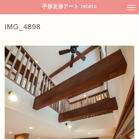
手形足形アート teteto
IMG_4898