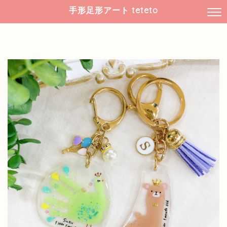
手形足形アート teteto