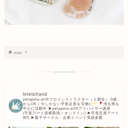
HOME
tetetohand
petapeta-art®︎プロインストラクター（１期生）
0歳
からOK｜今しかない手形足形を宝物に
埼玉県を
中心に活動中
▶︎petapeta-art®アドバイザー講座
(手形アート資格取得／オンライン)
▶︎手形足形アート
WS
▶︎親子サークル・企業イベント実績多数