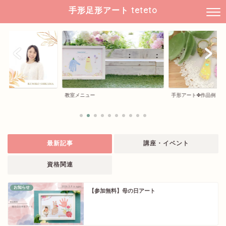
手形足形アート teteto
教室メニュー
手形アート✤作品例
最新記事
講座・イベント
資格関連
お知らせ
【参加無料】母の日アート