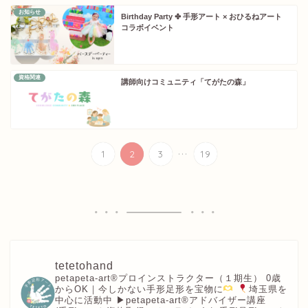
お知らせ
Birthday Party ✤ 手形アート × おひるねアート
コラボイベント
資格関連
講師向けコミュニティ「てがたの森」
...
1
2
3
19
tetetohand
petapeta-art®︎プロインストラクター（１期生）
0歳
からOK｜今しかない手形足形を宝物に
埼玉県を
中心に活動中
▶︎petapeta-art®アドバイザー講座