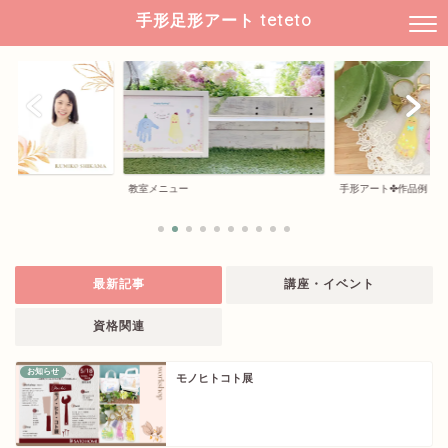
手形足形アート teteto
教室メニュー
手形アート✤作品例
最新記事
講座・イベント
資格関連
お知らせ
モノヒトコト展