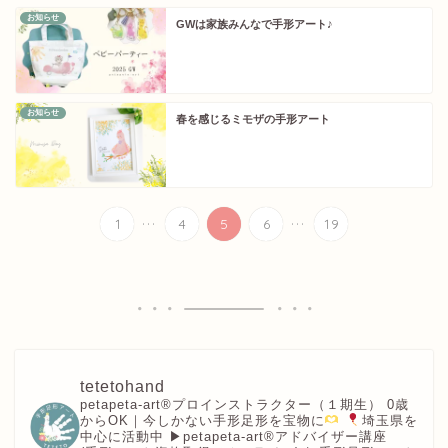
お知らせ
GWは家族みんなで手形アート♪
お知らせ
春を感じるミモザの手形アート
...
...
1
4
5
6
19
tetetohand
petapeta-art®︎プロインストラクター（１期生）
0歳
からOK｜今しかない手形足形を宝物に
埼玉県を
中心に活動中
▶︎petapeta-art®アドバイザー講座