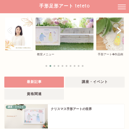
手形足形アート teteto
教室メニュー
手形アート✤作品例
最新記事
講座・イベント
資格関連
講座・イベント
クリスマス手形アートの世界