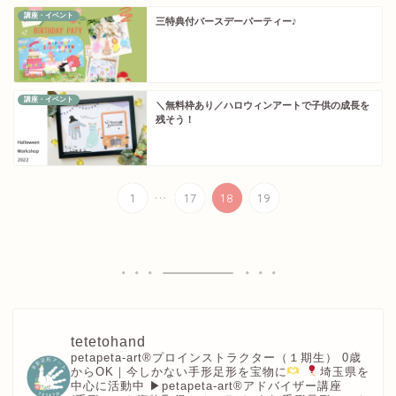
講座・イベント
三特典付バースデーパーティー♪
講座・イベント
＼無料枠あり／ハロウィンアートで子供の成長を
残そう！
...
1
17
18
19
tetetohand
petapeta-art®︎プロインストラクター（１期生）
0歳
からOK｜今しかない手形足形を宝物に
埼玉県を
中心に活動中
▶︎petapeta-art®アドバイザー講座